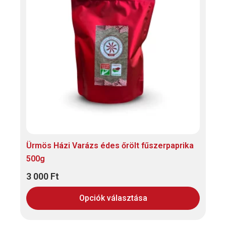
variációja
van.
A
változatok
a
termékoldalon
választhatók
ki
Ürmös Házi Varázs édes őrölt fűszerpaprika
500g
3 000
Ft
Opciók választása