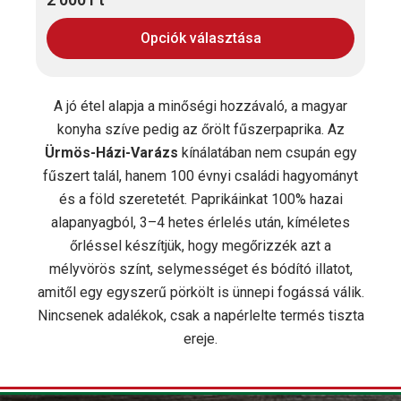
Opciók választása
A jó étel alapja a minőségi hozzávaló, a magyar
konyha szíve pedig az őrölt fűszerpaprika. Az
Ürmös-Házi-Varázs
kínálatában nem csupán egy
fűszert talál, hanem 100 évnyi családi hagyományt
és a föld szeretetét. Paprikáinkat 100% hazai
alapanyagból, 3–4 hetes érlelés után, kíméletes
őrléssel készítjük, hogy megőrizzék azt a
mélyvörös színt, selymességet és bódító illatot,
amitől egy egyszerű pörkölt is ünnepi fogássá válik.
Nincsenek adalékok, csak a napérlelte termés tiszta
ereje.