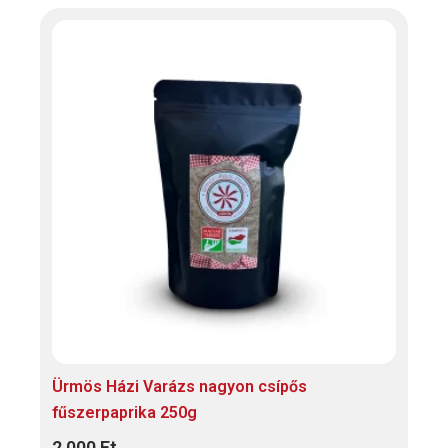
Ennek
a
terméknek
több
variációja
van.
A
változatok
a
termékoldalon
választhatók
ki
Ürmös Házi Varázs nagyon csípős
fűszerpaprika 250g
2 000
Ft