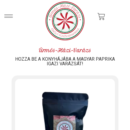
Skip
to
Cart
content
Ürmös-Házi-Varázs
HOZZA BE A KONYHÁJÁBA A MAGYAR PAPRIKA
IGAZI VARÁZSÁT!
Ennek
a
terméknek
több
variációja
van.
A