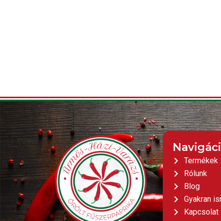
Navigác
Termékek
Rólunk
Blog
Gyakran is
Kapcsolat