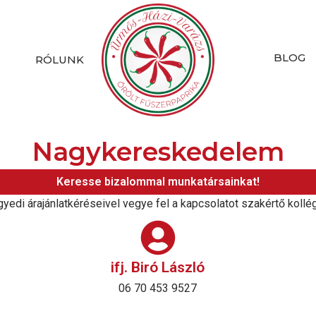
BLOG
K
RÓLUNK
Nagykereskedelem
Keresse bizalommal munkatársainkat!
yedi árajánlatkéréseivel vegye fel a kapcsolatot szakértő kollé
ifj. Biró László
06 70 453 9527