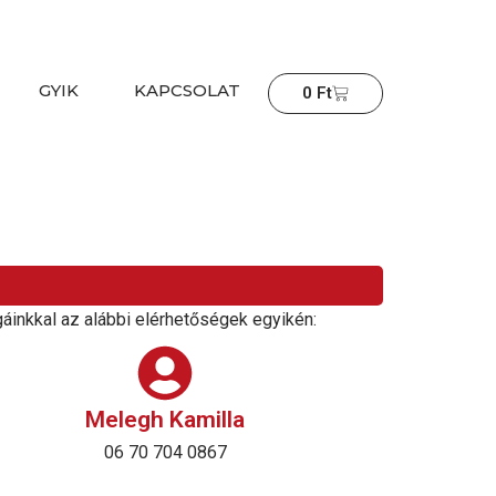
GYIK
KAPCSOLAT
Cart
0
Ft
gáinkkal az alábbi elérhetőségek egyikén:
Melegh Kamilla
06 70 704 0867