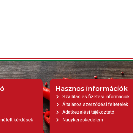
ió
Hasznos információk
Szállítás és fizetési információk
Általános szerződési feltételek
Adatkezelési tájékoztató
mételt kérdések
Nagykereskedelem