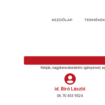
Skip
to
content
KEZDŐLAP
TERMÉKE
Kérjük, nagykereskedelmi igényeivel, eg
id. Biró László
06 70 453 9524