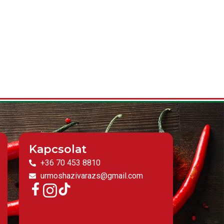
Kapcsolat
+36 70 453 8810
urmoshazivarazs@gmail.com