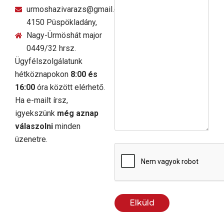
urmoshazivarazs@gmail.com
4150 Püspökladány,
Nagy-Ürmöshát major
0449/32 hrsz.
Ügyfélszolgálatunk
hétköznapokon
8:00 és
16:00
óra között elérhető.
Ha e-mailt írsz,
igyekszünk
még aznap
válaszolni
minden
üzenetre.
CAPTCHA