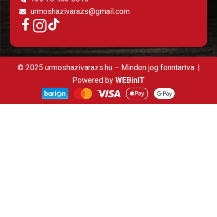
urmoshazivarazs@gmail.com
© 2025 urmoshazivarazs.hu – Minden jog fenntartva. |
Powered by
WEBinIT