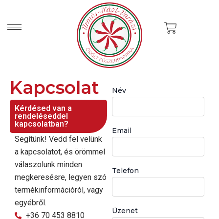
Skip
to
Cart
content
Kapcsolat
Név
Kérdésed van a
rendeléseddel
kapcsolatban?
Email
Segítünk! Vedd fel velünk
a kapcsolatot, és örömmel
válaszolunk minden
Telefon
megkeresésre, legyen szó
termékinformációról, vagy
egyébről.
Üzenet
+36 70 453 8810