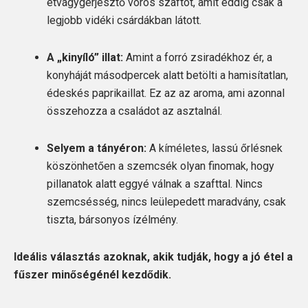
étvágygerjesztő vörös szaftot, amit eddig csak a
legjobb vidéki csárdákban látott.
A „kinyíló” illat:
Amint a forró zsiradékhoz ér, a
konyháját másodpercek alatt betölti a hamisítatlan,
édeskés paprikaillat. Ez az az aroma, ami azonnal
összehozza a családot az asztalnál.
Selyem a tányéron:
A kíméletes, lassú őrlésnek
köszönhetően a szemcsék olyan finomak, hogy
pillanatok alatt eggyé válnak a szafttal. Nincs
szemcsésség, nincs leülepedett maradvány, csak
tiszta, bársonyos ízélmény.
Ideális választás azoknak, akik tudják, hogy a jó étel a
fűszer minőségénél kezdődik.