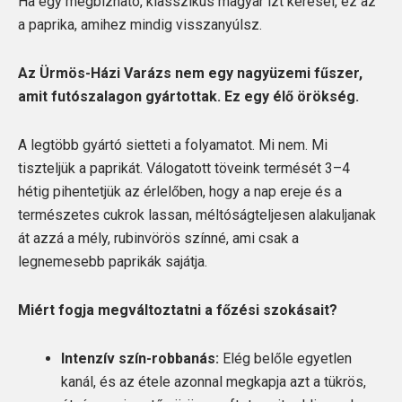
Ha egy megbízható, klasszikus magyar ízt keresel, ez az
a paprika, amihez mindig visszanyúlsz.
Az Ürmös-Házi Varázs nem egy nagyüzemi fűszer,
amit futószalagon gyártottak. Ez egy élő örökség.
A legtöbb gyártó sietteti a folyamatot. Mi nem. Mi
tiszteljük a paprikát. Válogatott töveink termését 3–4
hétig pihentetjük az érlelőben, hogy a nap ereje és a
természetes cukrok lassan, méltóságteljesen alakuljanak
át azzá a mély, rubinvörös színné, ami csak a
legnemesebb paprikák sajátja.
Miért fogja megváltoztatni a főzési szokásait?
Intenzív szín-robbanás:
Elég belőle egyetlen
kanál, és az étele azonnal megkapja azt a tükrös,