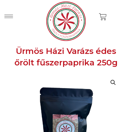
Skip
to
Cart
content
Ürmös Házi Varázs édes
őrölt fűszerpaprika 250g