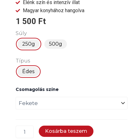
Élénk szín és intenzív illat
Magyar konyhához hangolva
1 500
Ft
Ürmös
Súly
Házi
250g
500g
Varázs
édes
őrölt
Típus
fűszerpaprika
250g
Édes
mennyiség
Csomagolás színe
Kosárba teszem