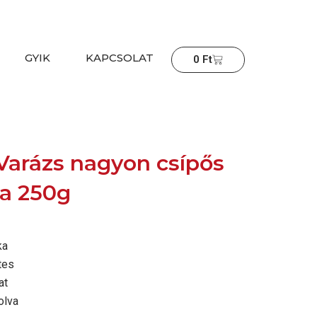
GYIK
KAPCSOLAT
Cart
0
Ft
Varázs nagyon csípős
ka 250g
ka
tes
at
olva