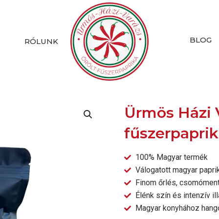
BLOG
K
RÓLUNK
Ürmös Házi 
fűszerpapri
100% Magyar termék
Válogatott magyar papri
Finom őrlés, csomómen
Élénk szín és intenzív ill
Magyar konyhához hang