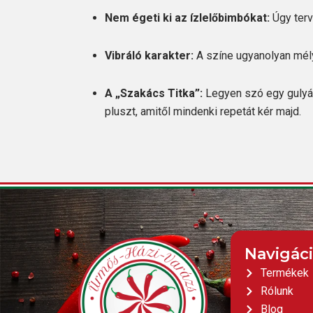
Nem égeti ki az ízlelőbimbókat:
Úgy terv
Vibráló karakter:
A színe ugyanolyan mély 
A „Szakács Titka”:
Legyen szó egy gulyásl
pluszt, amitől mindenki repetát kér majd.
Navigác
Termékek
Rólunk
Blog