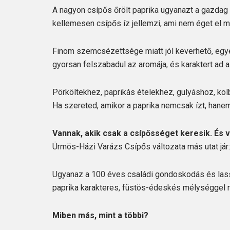
A nagyon csípős őrölt paprika ugyanazt a gazdag p
kellemesen csípős íz jellemzi, ami nem éget el m
Finom szemcsézettsége miatt jól keverhető, egye
gyorsan felszabadul az aromája, és karaktert ad 
Pörköltekhez, paprikás ételekhez, gulyáshoz, ko
Ha szereted, amikor a paprika nemcsak ízt, hanem 
Vannak, akik csak a csípősséget keresik. És v
Ürmös-Házi Varázs Csípős változata más utat jár
Ugyanaz a 100 éves családi gondoskodás és lassú
paprika karakteres, füstös-édeskés mélységgel r
Miben más, mint a többi?