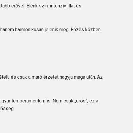
bb erővel. Élénk szín, intenzív illat és
”, hanem harmonikusan jelenik meg. Főzés közben
telt, és csak a maró érzetet hagyja maga után. Az
magyar temperamentum is. Nem csak „erős”, ez a
pősség.