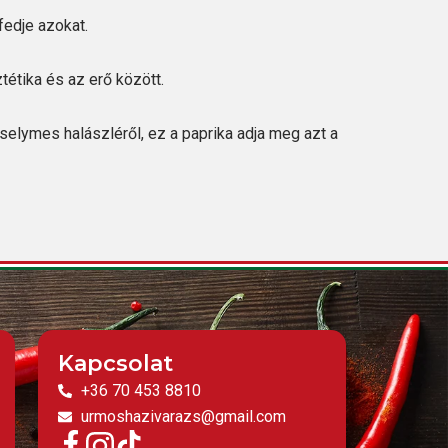
fedje azokat.
tétika és az erő között.
selymes halászléről, ez a paprika adja meg azt a
Kapcsolat
+36 70 453 8810
urmoshazivarazs@gmail.com