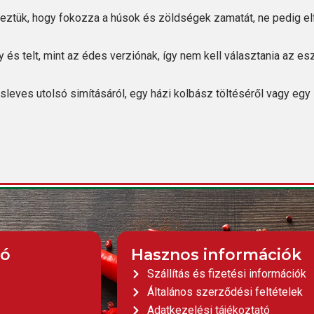
eztük, hogy fokozza a húsok és zöldségek zamatát, ne pedig el
és telt, mint az édes verziónak, így nem kell választania az esz
eves utolsó simításáról, egy házi kolbász töltéséről vagy egy 
ió
Hasznos információk
Szállítás és fizetési információk
Általános szerződési feltételek
Adatkezelési tájékoztató