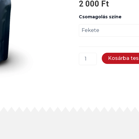
2 000
Ft
Ürmös
Csomagolás színe
Házi
Varázs
nagyon
csípős
fűszerpaprika
250g
mennyiség
Kosárba te