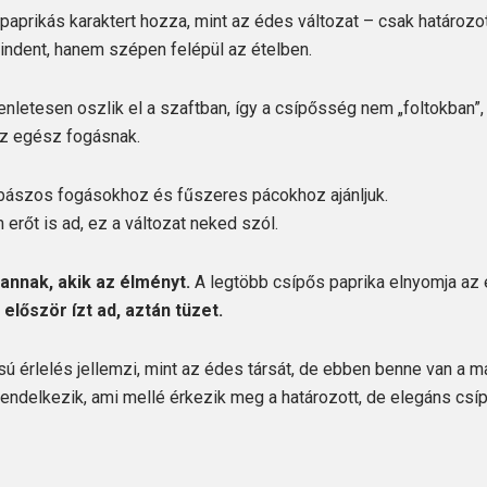
aprikás karaktert hozza, mint az édes változat – csak határozotta
indent, hanem szépen felépül az ételben.
nletesen oszlik el a szaftban, így a csípősség nem „foltokban
az egész fogásnak.
lbászos fogásokhoz és fűszeres pácokhoz ajánljuk.
erőt is ad, ez a változat neked szól.
annak, akik az élményt.
A legtöbb csípős paprika elnyomja az é
:
először ízt ad, aztán tüzet.
 érlelés jellemzi, mint az édes társát, de ebben benne van a 
endelkezik, ami mellé érkezik meg a határozott, de elegáns csí